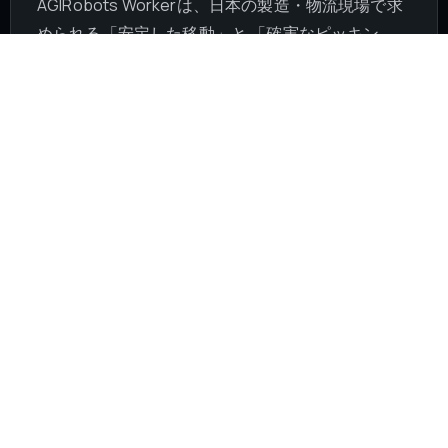
AGIRobots Workerは、日本の製造・物流現場で求
められる「安定した移動」と 「確実なピッキン
グ」を、既存レイアウトを大きく変えずに導入する
ことを目指している
設備周辺での検査・確認・遠隔介入
棚やワーク周辺での把持・運搬補助
模倣学習用データの現場収集と反復改善
データ収集工場のような学習前提環境での継続運用