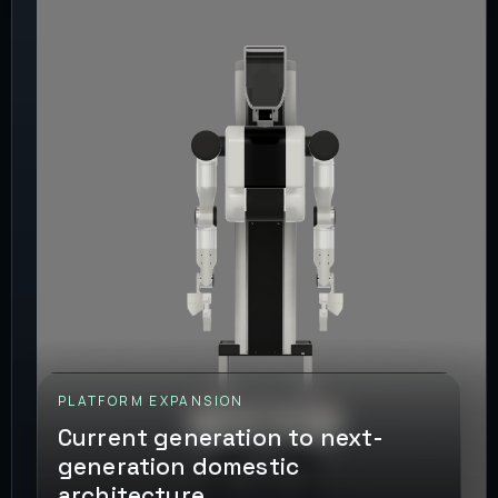
PLATFORM EXPANSION
Current generation to next-
generation domestic
architecture