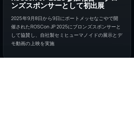
ンズスポンサーとして初出展
2025年9月8日から9日にポートメッセなごやで開
催されたROSCon JP 2025にブロンズスポンサーと
して協賛し、自社製セミヒューマノイドの展示とデ
モ動画の上映を実施
2024.01.15
革新的なモバイル双腕ロボットの
開発を開始
モバイル双腕ロボットの開発方針を公開し、駆動
輪、7自由度アーム、LiDAR、複数カメラ、VR経由
の遠隔操作などの要素を公表